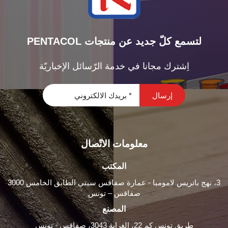
PENTACOL لتسمع كلّ جديد عن منتجات
اِشترك مجانا في خدمة الرّسائل الإخباريّة
معلومات الاتّصال
المكتب
3، نهج باتريس لامومبا - عمارة صفاقس سيتي الطابق الخامس 3000
صفاقس – تونس
المصنع
طريق تونس كم 22، الغرابة 3043، صفاقس - تونس