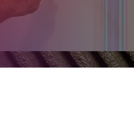
Navigation
Colle
Colle pour chaussu
Accueil
Colle pour bois
Présentation
Colle pour bâtiment
Services
Colle PVC et article