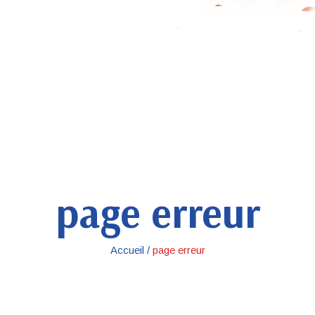
page erreur
Accueil /
page erreur