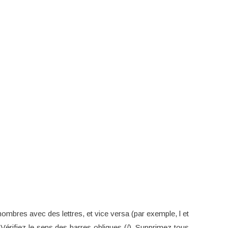
ombres avec des lettres, et vice versa (par exemple, l et
 Vérifiez le sens des barres obliques (/). Supprimez tous