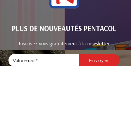
PLUS DE NOUVEAUTÉS PENTACOL
Inscrivez-vous gratuitement à la newsletter
Peinture
res
Peinture à l'huile
Peinture d'étanchéité
Peinture anticorrosion
s sanitaires
Solvants