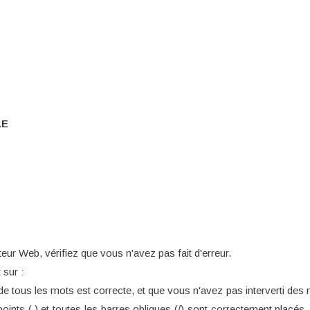
LE
eur Web, vérifiez que vous n'avez pas fait d'erreur.
 sur :
e tous les mots est correcte, et que vous n'avez pas interverti des n
oints (.) et toutes les barres obliques (/) sont correctement placés.