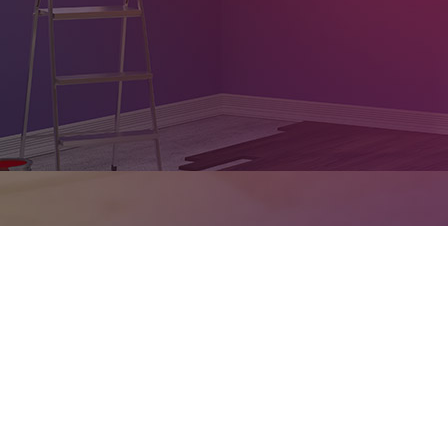
Nos coordonnées
Usine et Siège
Rte de Tunis Km 22 El Ghraba 3043
Sfax - Tunisie