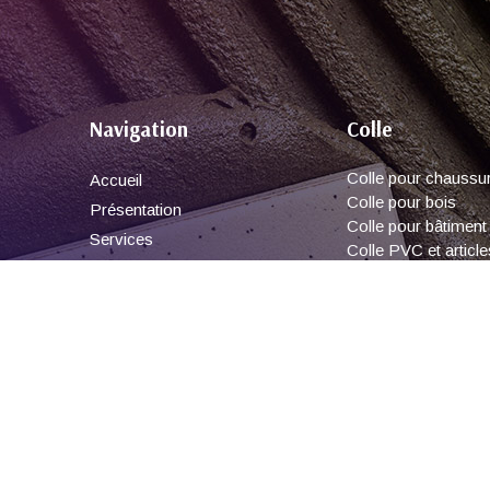
Navigation
Colle
Colle pour chaussu
Accueil
Colle pour bois
Présentation
Colle pour bâtiment
Services
Colle PVC et article
Références
Colle pour papier et
Contact
Colle scolaire