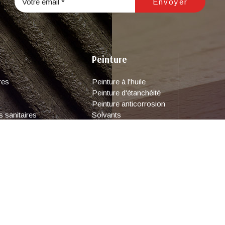
Peinture
res
Peinture à l'huile
Peinture d'étanchéité
Peinture anticorrosion
s sanitaires
Solvants
 carton
Peinture de finition brillante
Peinture à l'eau
Rejoignez-nous sur