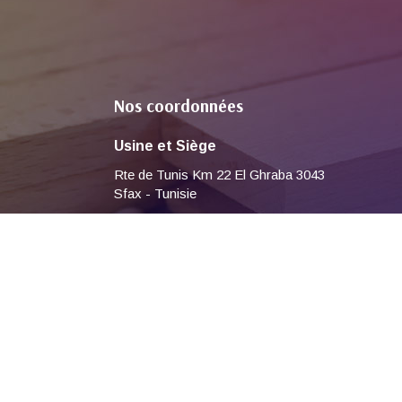
Nos coordonnées
Usine et Siège
Rte de Tunis Km 22 El Ghraba 3043
Sfax - Tunisie
( +216 ) 74 842 127 / 74 842 042 / 74
842 022
Contact@sicop-pentacol.com